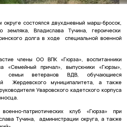
 округе состоялся двухдневный марш-бросок,
о земляка, Владислава Тучина, героически
воинского долга в ходе специальной военной
астие члены ОО ВПК «Гюрза», воспитанники
а «Семейный причал», выпускники «Гюрзы»,
я, семьи ветеранов ВДВ, обучающиеся
ий Жердевского муниципалитета, а также
руководителя Уваровского кадетского корпуса
оносца.
 военно-патриотических клуб «Гюрза» при
слава Тучина, администрации округа, а также
кий».