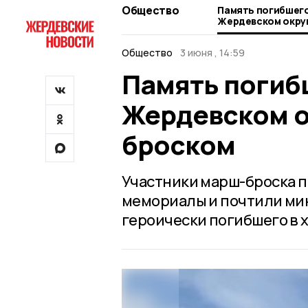
Общество
Память погибшего
Жердевском округ
броском
Общество
3 июня , 14:59
Память погибш
Жердевском о
броском
Участники марш-броска п
мемориалы и почтили ми
героически погибшего в 