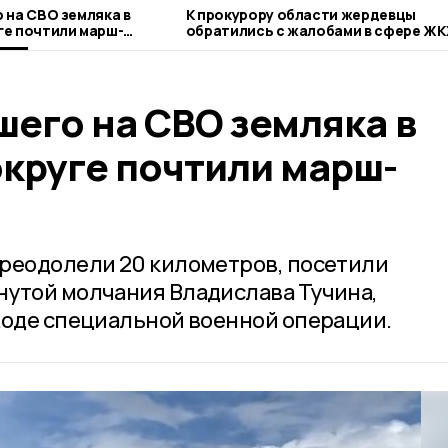
 на СВО земляка в
К прокурору области жердевцы
е почтили марш-
обратились с жалобами в сфере ЖК
благоустройства
его на СВО земляка в
круге почтили марш-
реодолели 20 километров, посетили
нутой молчания Владислава Тучина,
ходе специальной военной операции.