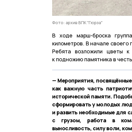
Фото: архив ВПК "Гюрза"
В ходе марш-броска групп
километров. В начале своего 
Ребята возложили цветы к
к подножию памятника в чест
— Мероприятия, посвящённые 
как важную часть патриоти
исторической памяти. Подобн
сформировать у молодых люд
и развить необходимые для с
с грузом, работа в кома
выносливость, силу воли, ко