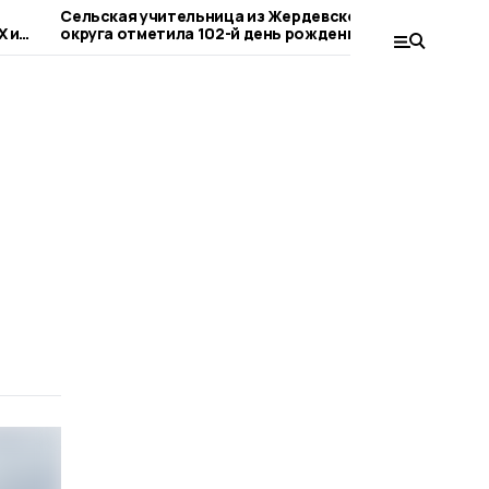
Сельская учительница из Жердевского
Вопросы 
Х и
округа отметила 102-й день рождения
Тамбовско
совещания