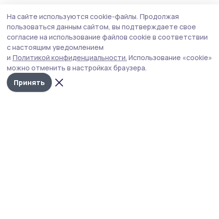
Общество
Вчера, 15:15
На сайте используются cookie-файлы.
Продолжая
Евгений Первышов: «Жердевские
пользоваться данным сайтом, вы подтверждаете свое
сельхозпредприятия — настоящий пример
согласие на использование файлов cookie в соответствии
с настоящим уведомлением
ответственного бизнеса»
и
Политикой конфиденциальности.
Использование «cookie»
Глава региона побывал с рабочим визитом в
можно отменить в настройках браузера.
Жердевском округе. В ходе поездки он посетил
Принять
успешные сельскохозяйственные предприятия – ООО
имени Карла Маркса и плодопитомник «Жердевский».