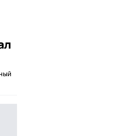
ал
рный