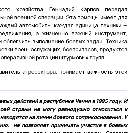
ского хозяйства Геннадий Карпов передал
ьной военной операции. Эта помощь имеет для
Каждый автомобиль, каждая единица техники —
редвижения, а жизненно важный инструмент,
и облегчить выполнение боевых задач. Техника
ровки военнослужащих, боеприпасов, продуктов
 оперативной ротации штурмовых групп.
авитель агросектора, понимает важность этой
вых действий в республике Чечня в 1995 году. И
оей страны не могу равнодушно относиться к
 находятся на линии боевого соприкосновения. У
ию, не позволяет принимать участие в боевых
ся помогать всем, чем только можем. Сегодня