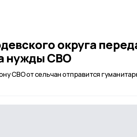
рдевского округа перед
а нужды СВО
зону СВО от сельчан отправится гуманита