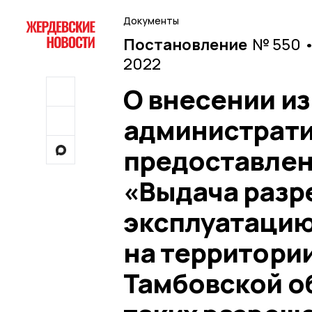
Документы
Постановление
№ 550 •
2022
О внесении и
администрати
предоставлен
«Выдача разр
эксплуатацию
на территори
Тамбовской о