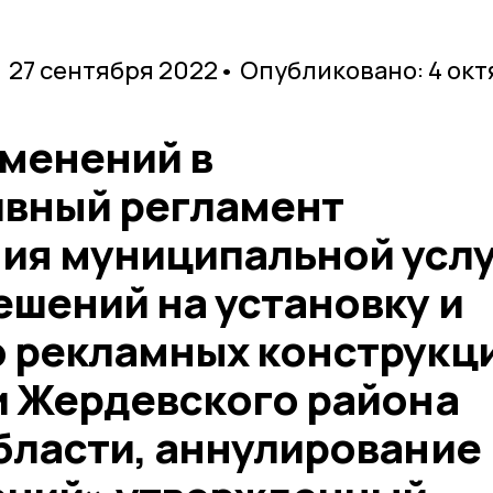
 27 сентября 2022
• Опубликовано: 4 ок
зменений в
вный регламент
ия муниципальной усл
ешений на установку и
 рекламных конструкц
и Жердевского района
бласти, аннулирование