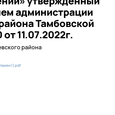
ений» утвержденный
ием администрации
района Тамбовской
от 11.07.2022г.
вского района
ламент).pdf