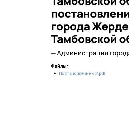
Тамбовской о
постановлен
города Жерде
Тамбовской об
— Администрация город
Файлы:
Постановление 431.pdf