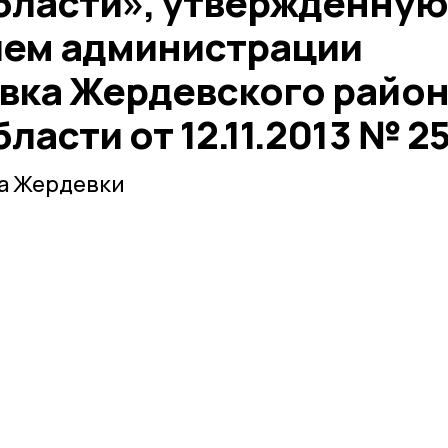
бласти», утвержденную
ием администрации
вка Жердевского райо
ласти от 12.11.2013 № 2
а Жердевки