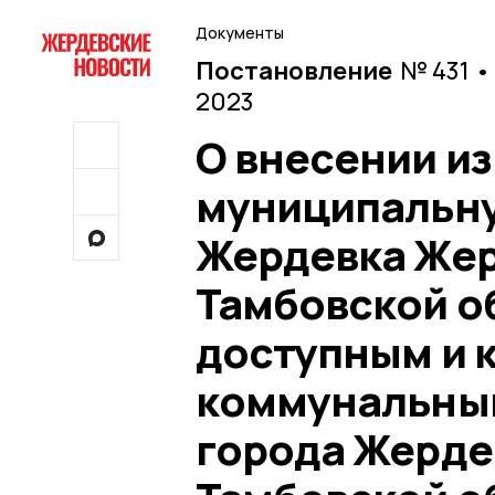
Документы
Постановление
№ 431 •
2023
О внесении и
муниципальну
Жердевка Жер
Тамбовской о
доступным и 
коммунальным
города Жерде