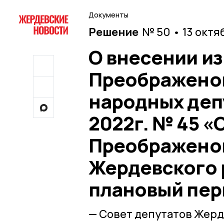
Документы
Решение
№ 50 • 13 октя
О внесении и
Преображенов
народных депу
2022г. № 45 
Преображенов
Жердевского р
плановый пери
— Совет депутатов Жер