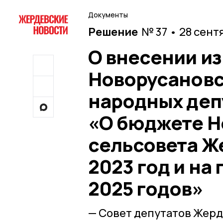
Документы
Решение
№ 37 • 28 сент
О внесении и
Новорусановс
народных депу
«О бюджете Н
сельсовета Ж
2023 год и на
2025 годов»
— Совет депутатов Жер