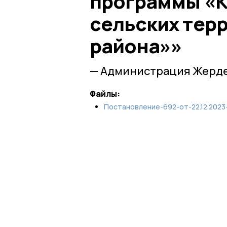
программы «К
сельских тер
района»»
— Администрация Жерде
Файлы:
Постановление-692-от-22.12.2023-