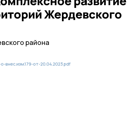
омплексное развитие
риторий Жердевского
вского района
о-внес.изм.179-от-20.04.2023.pdf