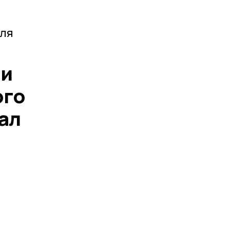
еля
ии
ого
ал