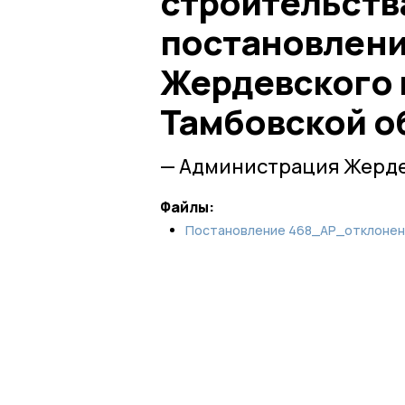
строительств
постановлен
Жердевского 
Тамбовской об
— Администрация Жерде
Файлы:
Постановление 468_АР_отклонени