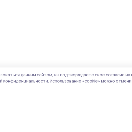
зоваться данным сайтом, вы подтверждаете свое согласие на 
й конфиденциальности.
Использование «cookie» можно отменит
Учредитель и издатель:
ООО «Издательский
Поли
дом «Тамбов»
Сай
Адрес редакции:
392000, Тамбовская обл.,
coo
г.Тамбов, ш. Моршанское, д.14а
сай
Номер телефона редакции:
8 (4752) 45-05-
испо
76
нас
Электронная почта редакции:
конф