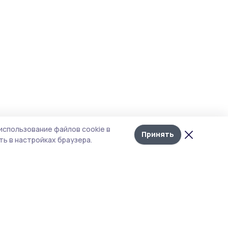
использование файлов cookie в
Принять
ь в настройках браузера.
тика конфиденциальности
т содержит сервисы, использующие
kies. Продолжая пользоваться данным
том, вы подтверждаете свое согласие на
льзование файлов cookie в соответствии с
тоящим уведомлением и Политикой
иденциальности. Использование «cookie»