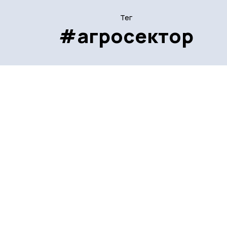
Тег
#агросектор