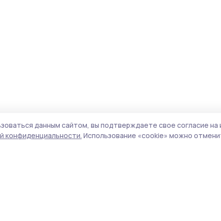
зоваться данным сайтом, вы подтверждаете свое согласие на 
й конфиденциальности.
Использование «cookie» можно отменит
Учредитель и издатель:
ООО «Издательский
Поли
дом «Тамбов»
Сай
Адрес редакции:
392000, Тамбовская обл.,
coo
г.Тамбов, ш. Моршанское, д.14а
сай
Номер телефона редакции:
8 (4752) 45-05-
испо
76
нас
Электронная почта редакции:
конф