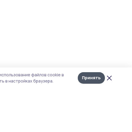
использование файлов cookie в
Принять
ь в настройках браузера.
тика конфиденциальности
т содержит сервисы, использующие
kies. Продолжая пользоваться данным
том, вы подтверждаете свое согласие на
льзование файлов cookie в соответствии с
тоящим уведомлением и Политикой
иденциальности. Использование «cookie»