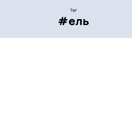
Тег
#ель