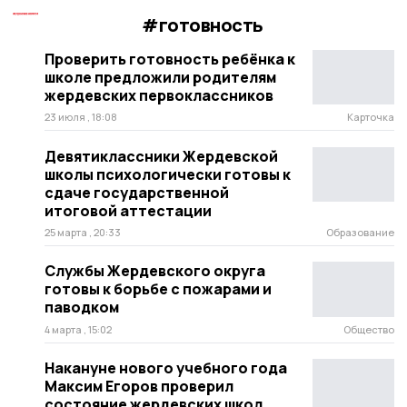
#готовность
Проверить готовность ребёнка к
школе предложили родителям
жердевских первоклассников
23 июля , 18:08
Карточка
Девятиклассники Жердевской
школы психологически готовы к
сдаче государственной
итоговой аттестации
25 марта , 20:33
Образование
Службы Жердевского округа
готовы к борьбе с пожарами и
паводком
4 марта , 15:02
Общество
Накануне нового учебного года
Максим Егоров проверил
состояние жердевских школ