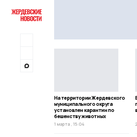
На территории Жердевского
муниципального округа
установлен карантин по
бешенству животных
1 марта , 15:04