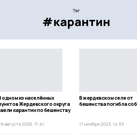
Тег
#карантин
В одном из населённых
В жердевском селе от
пунктов Жердевского округа
бешенства погибла со
ввели карантин по бешенству
29 августа 2025, 11:41
17 ноября 2023, 14:53