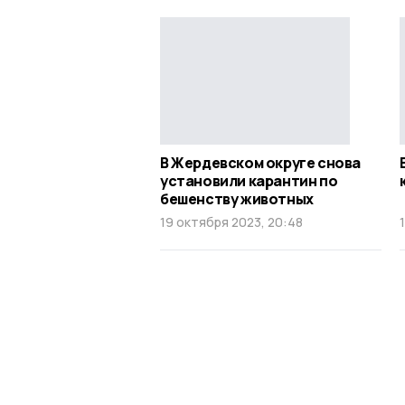
В Жердевском округе снова
установили карантин по
бешенству животных
19 октября 2023, 20:48