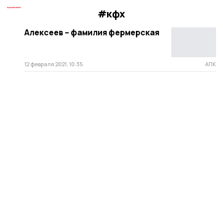
#кфх
Алексеев – фамилия фермерская
12 февраля 2021, 10:35
АПК