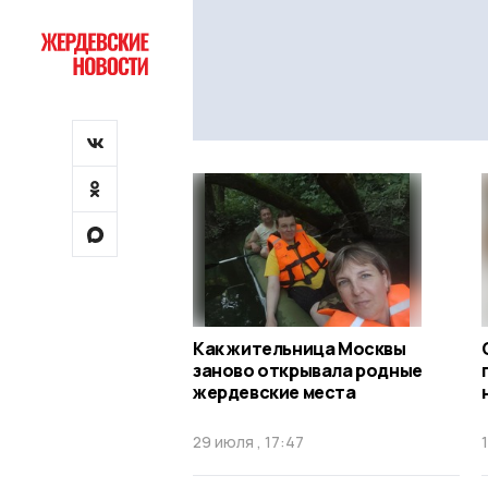
Как жительница Москвы
заново открывала родные
жердевские места
29 июля , 17:47