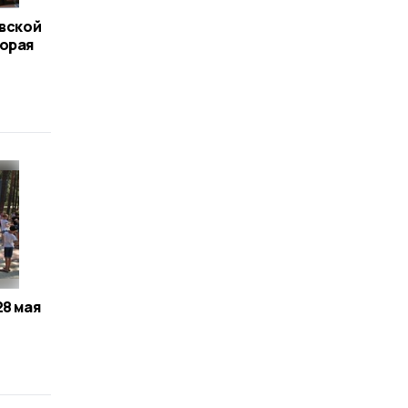
овской
торая
28 мая