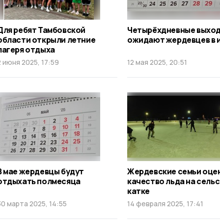
Для ребят Тамбовской
Четырёхдневные выхо
области открыли летние
ожидают жердевцев в 
лагеря отдыха
2 июня 2025, 17:59
12 мая 2025, 20:51
В мае жердевцы будут
Жердевские семьи оце
отдыхать полмесяца
качество льда на сель
катке
30 марта 2025, 14:55
14 февраля 2025, 17:41