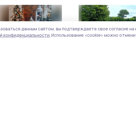
зоваться данным сайтом, вы подтверждаете свое согласие на 
й конфиденциальности.
Использование «cookie» можно отменит
Жердевские семьи провели
Более 50 тысяч юных
выходные дни в
тамбовчан отдохнули в
предновогодней «Жемчужине
летних лагерях
леса»
26 декабря 2023, 08:46
14 сентября 2023, 15:11