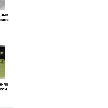
дные
июне
нили
ском