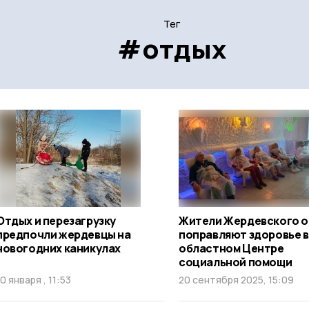
Тег
#отдых
Отдых и перезагрузку
Жители Жердевского о
предпочли жердевцы на
поправляют здоровье в
новогодних каникулах
областном Центре
социальной помощи
10 января , 11:53
20 сентября 2025, 15:09