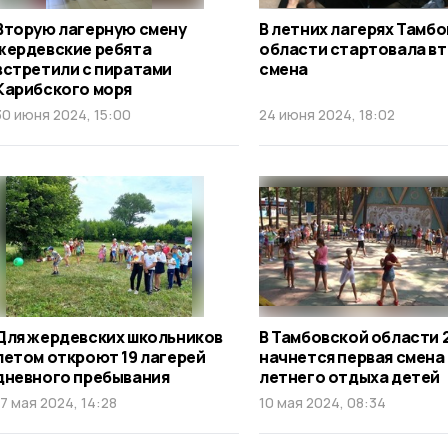
Вторую лагерную смену
В летних лагерях Тамб
жердевские ребята
области стартовала в
встретили с пиратами
смена
Карибского моря
30 июня 2024, 15:00
24 июня 2024, 18:02
Для жердевских школьников
В Тамбовской области 
летом откроют 19 лагерей
начнется первая смена
дневного пребывания
летнего отдыха детей
17 мая 2024, 14:28
10 мая 2024, 08:34