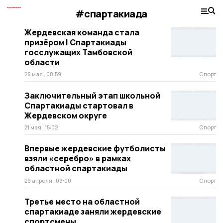
#спартакиада
Жердевская команда стала
призёром I Спартакиады
госслужащих Тамбовской
области
26 мая , 08:59
Спорт
Заключительный этап школьной
Спартакиады стартовал в
Жердевском округе
21 мая , 15:02
Спорт
Впервые жердевские футболисты
взяли «серебро» в рамках
областной спартакиады
29 апреля , 09:00
Спорт
Третье место на областной
спартакиаде заняли жердевские
спортсмены