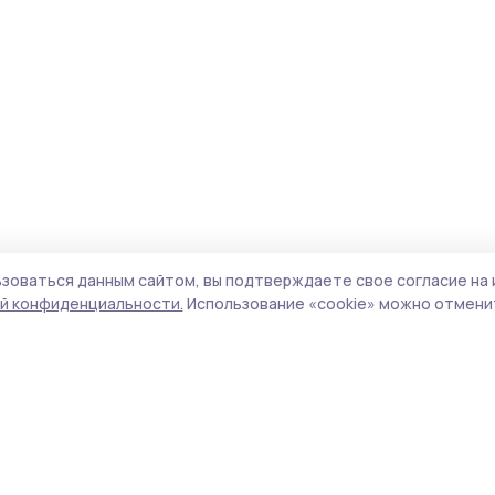
зоваться данным сайтом, вы подтверждаете свое согласие на 
й конфиденциальности.
Использование «cookie» можно отменит
Учредитель и издатель:
ООО «Издательский
Поли
дом «Тамбов»
Сай
Адрес редакции:
392000, Тамбовская обл.,
coo
г.Тамбов, ш. Моршанское, д.14а
сай
Номер телефона редакции:
8 (4752) 45-05-
испо
76
нас
Электронная почта редакции:
конф