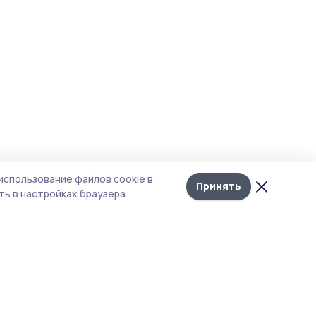
использование файлов cookie в
Принять
ь в настройках браузера.
тика конфиденциальности
т содержит сервисы, использующие
kies. Продолжая пользоваться данным
том, вы подтверждаете свое согласие на
льзование файлов cookie в соответствии с
тоящим уведомлением и Политикой
иденциальности. Использование «cookie»