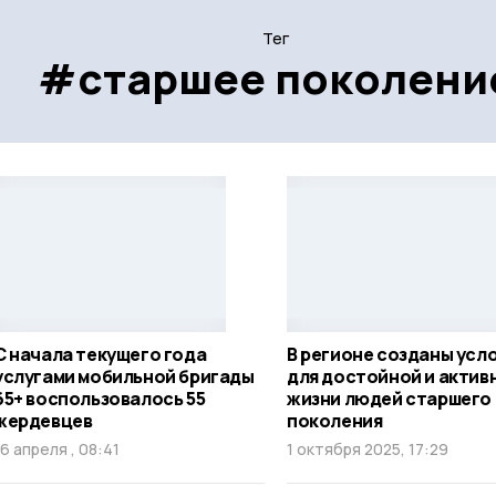
Тег
#старшее поколени
С начала текущего года
В регионе созданы усл
услугами мобильной бригады
для достойной и актив
65+ воспользовалось 55
жизни людей старшего
жердевцев
поколения
16 апреля , 08:41
1 октября 2025, 17:29