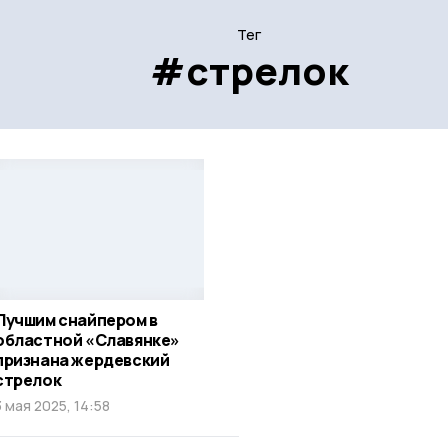
Тег
#стрелок
Лучшим снайпером в
областной «Славянке»
признана жердевский
стрелок
3 мая 2025, 14:58