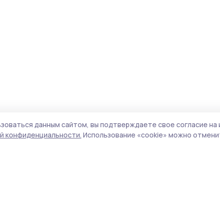
зоваться данным сайтом, вы подтверждаете свое согласие на 
й конфиденциальности.
Использование «cookie» можно отменит
Учредитель и издатель:
ООО «Издательский
Поли
дом «Тамбов»
Сай
Адрес редакции:
392000, Тамбовская обл.,
coo
г.Тамбов, ш. Моршанское, д.14а
сай
Номер телефона редакции:
8 (4752) 45-05-
испо
76
нас
Электронная почта редакции:
конф