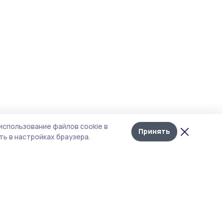
использование файлов cookie в
Принять
ь в настройках браузера.
тика конфиденциальности
т содержит сервисы, использующие
kies. Продолжая пользоваться данным
том, вы подтверждаете свое согласие на
льзование файлов cookie в соответствии с
тоящим уведомлением и Политикой
иденциальности. Использование «cookie»