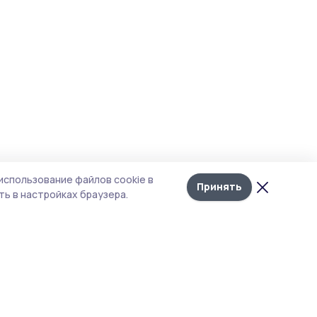
использование файлов cookie в
Принять
ь в настройках браузера.
тика конфиденциальности
т содержит сервисы, использующие
kies. Продолжая пользоваться данным
том, вы подтверждаете свое согласие на
льзование файлов cookie в соответствии с
тоящим уведомлением и Политикой
иденциальности. Использование «cookie»