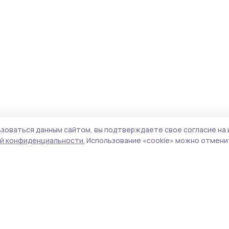
зоваться данным сайтом, вы подтверждаете свое согласие на 
й конфиденциальности.
Использование «cookie» можно отменит
Учредитель и издатель:
ООО «Издательский
Поли
дом «Тамбов»
Сай
Адрес редакции:
392000, Тамбовская обл.,
coo
г.Тамбов, ш. Моршанское, д.14а
сай
Номер телефона редакции:
8 (4752) 45-05-
испо
76
нас
Электронная почта редакции:
конф