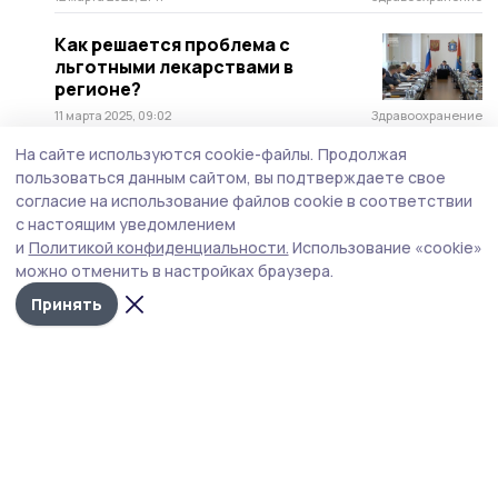
Как решается проблема с
льготными лекарствами в
регионе?
11 марта 2025, 09:02
Здравоохранение
На сайте используются cookie-файлы.
Продолжая
«Считаю женщин самыми
пользоваться данным сайтом, вы подтверждаете свое
прекрасными созданиями»: о
согласие на использование файлов cookie в соответствии
плюсах и минусах профессии
с настоящим уведомлением
рассказала акушер-гинеколог
и
Политикой конфиденциальности.
Использование «cookie»
Жердевской ЦРБ
можно отменить в настройках браузера.
7 марта 2025, 11:51
Статья
Принять
Жителей жердевского села
обследовали специалисты
районной больницы
28 февраля 2025, 18:08
Здравоохранение
Эпидемиолог Жердевской ЦРБ
призвала жердевцев защитить
свой иммунитет