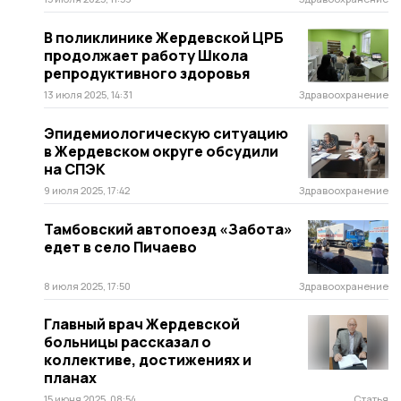
В поликлинике Жердевской ЦРБ
продолжает работу Школа
репродуктивного здоровья
13 июля 2025, 14:31
Здравоохранение
Эпидемиологическую ситуацию
в Жердевском округе обсудили
на СПЭК
9 июля 2025, 17:42
Здравоохранение
Тамбовский автопоезд «Забота»
едет в село Пичаево
8 июля 2025, 17:50
Здравоохранение
Главный врач Жердевской
больницы рассказал о
коллективе, достижениях и
планах
15 июня 2025, 08:54
Статья