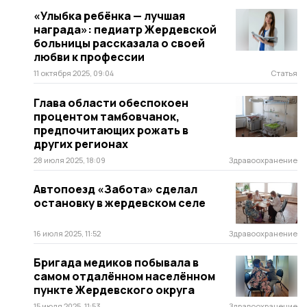
«Улыбка ребёнка — лучшая
награда»: педиатр Жердевской
больницы рассказала о своей
любви к профессии
11 октября 2025, 09:04
Статья
Глава области обеспокоен
процентом тамбовчанок,
предпочитающих рожать в
других регионах
28 июля 2025, 18:09
Здравоохранение
Автопоезд «Забота» сделал
остановку в жердевском селе
16 июля 2025, 11:52
Здравоохранение
Бригада медиков побывала в
самом отдалённом населённом
пункте Жердевского округа
15 июля 2025, 11:53
Здравоохранение