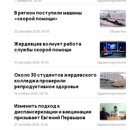
17 февраля , 20:45
Здравоохранение
В регион поступили машины
«скорой помощи»
22 декабря 2025, 20:45
Общество
Жердевцев волнует работа
службы скорой помощи
10 декабря 2025, 18:34
Здравоохранение
Около 30 студентов жердевского
колледжа проверили
репродуктивное здоровье
18 ноября 2025, 08:36
Здравоохранение
Изменить подход к
диспансеризации и вакцинации
призывает Евгений Первышов
27 октября 2025, 14:52
Здравоохранение