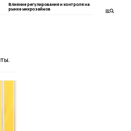
Влияние регулирования и контроля на
Купоны Рости
рынке микрозаймов
получения ски
ты.