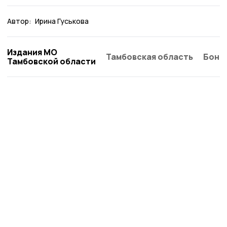
Автор:
Ирина Гуськова
Издания МО
Тамбовская область
Бонд
Тамбовской области
Жердевские новости
Новости