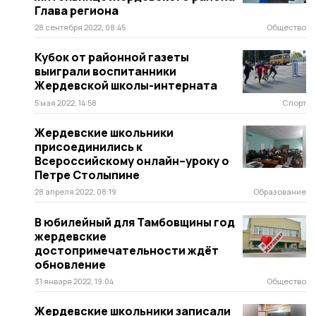
Глава региона
28 сентября 2022, 08:45
Общество
Кубок от районной газеты
выиграли воспитанники
Жердевской школы-интерната
5 мая 2022, 14:58
Спорт
Жердевские школьники
присоединились к
Всероссийскому онлайн–уроку о
Петре Столыпине
28 апреля 2022, 08:19
Образование
В юбилейный для Тамбовщины год
жердевские
достопримечательности ждёт
обновление
31 января 2022, 19:04
Общество
Жердевские школьники записали