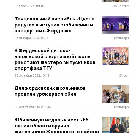
1 марта 2023, 09:02
Общество
Танцевальный ансамбль «Цвета
радуги» выступил с юбилейным
концертом в Жердевке
23 января 2023, 15:06
Культура
В Жердевской детско-
юношеской спортивной школе
работают шестеро выпускников
спортфака ТГУ
25 октября 2022, 10:49
Спорт
Для жердевских школьников
провели урок краелюбия
28 сентября 2022, 12:57
Культура
Юбилейную медаль в честь 85-
летия области вручил
жительнице Жердевского района