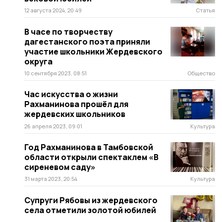
12 августа 2024, 20:49
Статья
В часе по творчеству
дагестанского поэта приняли
участие школьники Жердевского
округа
10 сентября 2023, 08:51
Общество
Час искусства о жизни
Рахманинова прошёл для
жердевских школьников
26 апреля 2023, 09:01
Культура
Год Рахманинова в Тамбовской
области открыли спектаклем «В
сиреневом саду»
31 марта 2023, 20:54
Культура
Супруги Рябовы из жердевского
села отметили золотой юбилей