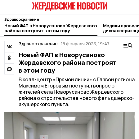
Здравоохранение
Новый ФАП в Новорусаново Жердевского
Медики провел
района построят в этом году
диспансеризац
сахарном завод
Здравоохранение
15 февраля 2023, 19:47
Новый ФАП в Новорусаново
Жердевского района построят
в этом году
В колл-центр «Прямой линии» с Главой региона
Максимом Егоровым поступил вопрос от
жителей села Новорусаново Жердевского
района о строительстве нового фельдшерско-
акушерского пункта.