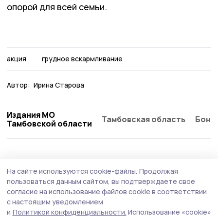
опорой для всей семьи.
акция
грудное вскармливание
Автор:
Ирина Старова
Издания МО
Тамбовская область
Бонд
Тамбовской области
Здравоохранение
25 июля , 15:07
На сайте используются cookie-файлы.
Продолжая
Медики провели выездную
пользоваться данным сайтом, вы подтверждаете свое
диспансеризацию на Жердевском
согласие на использование файлов cookie в соответствии
с настоящим уведомлением
сахарном заводе
и
Политикой конфиденциальности.
Использование «cookie»