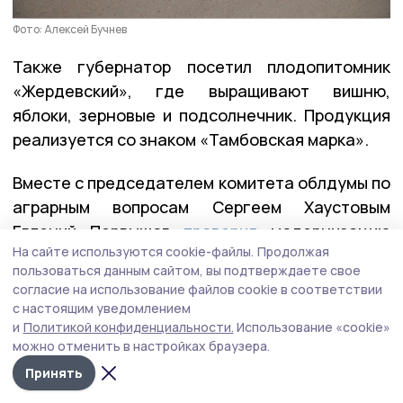
Фото: Алексей Бучнев
Также губернатор посетил плодопитомник
«Жердевский», где выращивают вишню,
яблоки, зерновые и подсолнечник. Продукция
реализуется со знаком «Тамбовская марка».
Вместе с председателем комитета облдумы по
аграрным вопросам Сергеем Хаустовым
Евгений Первышов
проверил
модернизацию
На сайте используются cookie-файлы.
Продолжая
социальных объектов, включённых в
пользоваться данным сайтом, вы подтверждаете свое
Народную программу «Единой России».
согласие на использование файлов cookie в соответствии
с настоящим уведомлением
В селе Бурнак отремонтирован ДК,
и
Политикой конфиденциальности.
Использование «cookie»
в Жердевской ЦРБ идут масштабные работы
можно отменить в настройках браузера.
в рамках модернизации первичного звена,
Принять
а капремонт школы позволит более 320 детям