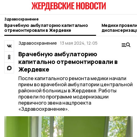
Здравоохранение
Врачебную амбулаторию капитально
Медики провел
отремонтировали в Жердевке
диспансеризац
сахарном завод
Здравоохранение
13 мая 2024, 12:05
Врачебную амбулаторию
капитально отремонтировали в
Жердевке
После капитального ремонта медики начали
прием во врачебной амбулатории центральной
районной больницы в Жердевке. Работы
провели по программе модернизации
первичного звена нацпроекта
«Здравоохранение».