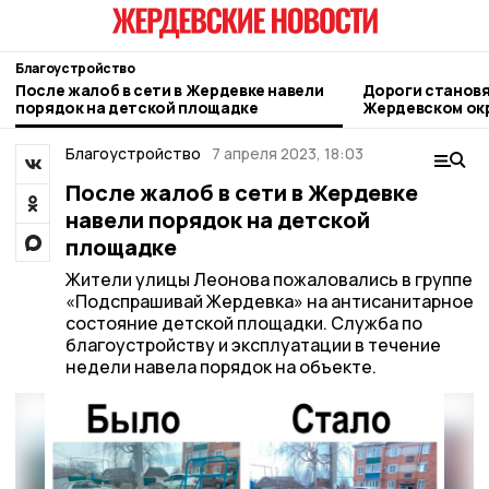
Благоустройство
После жалоб в сети в Жердевке навели
Дороги становя
порядок на детской площадке
Жердевском ок
масштабные до
Благоустройство
7 апреля 2023, 18:03
После жалоб в сети в Жердевке
навели порядок на детской
площадке
Жители улицы Леонова пожаловались в группе
«Подспрашивай Жердевка» на антисанитарное
состояние детской площадки. Служба по
благоустройству и эксплуатации в течение
недели навела порядок на объекте.