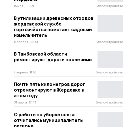
15 мая , 08:59
Благоустройство
В утилизации древесных отходов
жердевской службе
горхозяйства помогает садовый
измельчитель
11 апреля , 08:51
Благоустройство
В Тамбовской области
ремонтируют дороги после зимы
7 апреля , 11:55
Благоустройство
Почти пять километров дорог
отремонтируют в Жердевке в
этом году
31 марта , 17:43
Благоустройство
О работе по уборке снега
отчитались муниципалитеты
региона