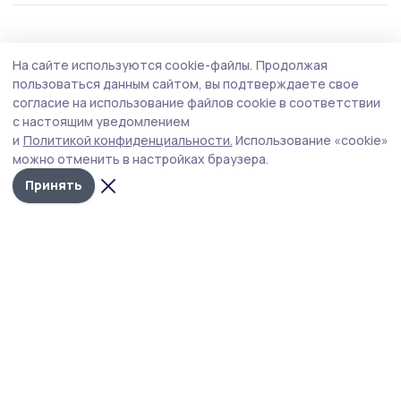
Общество
Сегодня, 08:58
На сайте используются cookie-файлы.
Продолжая
К прокурору области жердевцы
пользоваться данным сайтом, вы подтверждаете свое
обратились с жалобами в сфере ЖКХ и
согласие на использование файлов cookie в соответствии
с настоящим уведомлением
благоустройства
и
Политикой конфиденциальности.
Использование «cookie»
Прокурор Тамбовской области Андрей Кулагин в рамках
можно отменить в настройках браузера.
работы мобильной приемной выслушал жителей трех
Принять
муниципальных округов.