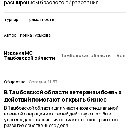
расширением базового образования.
турнир
грамотность
Автор:
Ирина Гуськова
Издания МО
Тамбовская область
Бонд
Тамбовской области
Общество
Сегодня, 11:37
В Тамбовской области ветеранам боевых
действий помогают открыть бизнес
В Тамбовской области для участников специальной
военной операции и их семей действуют особые
условия для заключения социального контракта на
развитие собственного дела.