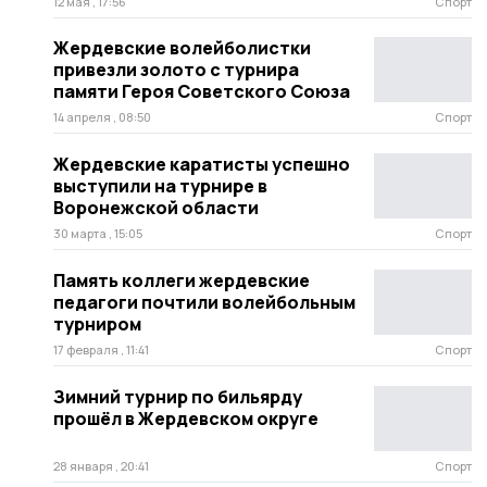
12 мая , 17:56
Спорт
Жердевские волейболистки
привезли золото с турнира
памяти Героя Советского Союза
14 апреля , 08:50
Спорт
Жердевские каратисты успешно
выступили на турнире в
Воронежской области
30 марта , 15:05
Спорт
Память коллеги жердевские
педагоги почтили волейбольным
турниром
17 февраля , 11:41
Спорт
Зимний турнир по бильярду
прошёл в Жердевском округе
28 января , 20:41
Спорт