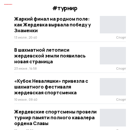
#турнир
Жаркий финал на родном поле:
как Жердевка вырвала победу у
Знаменки
13 июля , 20:40
Спорт
В шахматной летописи
жердевской земли появилась
новая страница
23 июня , 14:58
Спорт
«Кубок Неваляшки» привезла с
шахматного фестиваля
жердевская спортсменка
10 июня , 08:40
Спорт
Жердевские спортсмены провели
турнир памяти полного кавалера
ордена Славы