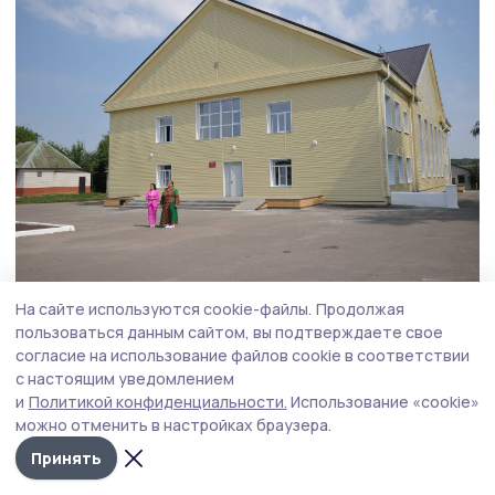
Фото: Алексей Бучнев
На сайте используются cookie-файлы.
Продолжая
пользоваться данным сайтом, вы подтверждаете свое
Губернатор проверил и исполнение поручения
согласие на использование файлов cookie в соответствии
по капремонту крыши на улице Советской
с настоящим уведомлением
и
Политикой конфиденциальности.
Использование «cookie»
в Жердевке. Подрядчик выполнил работы
можно отменить в настройках браузера.
в полном объёме и раньше обещанного срока.
Принять
Герои Тамбовщины