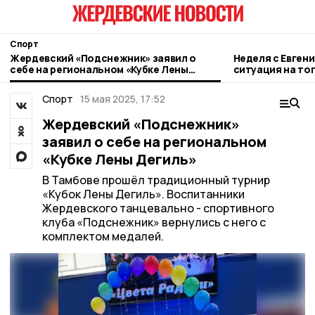
Спорт
Жердевский «Подснежник» заявил о
Неделя с Евген
себе на региональном «Кубке Лены
ситуация на то
Дегиль»
городе и приор
Спорт
15 мая 2025, 17:52
Жердевский «Подснежник»
заявил о себе на региональном
«Кубке Лены Дегиль»
В Тамбове прошёл традиционный турнир
«Кубок Лены Дегиль». Воспитанники
Жердевского танцевально - спортивного
клуба «Подснежник» вернулись с него с
комплектом медалей.