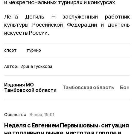
и межрегиональных турнирах и конкурсах.
Лена Дегиль — заслуженный работник
культуры Российской Федерации и деятель
искусств России.
спорт
турнир
Автор:
Ирина Гуськова
Издания МО
Тамбовская область
Бонд
Тамбовской области
Общество
Вчера, 15:01
Неделя с Евгением Первышовым: ситуация
на топливном рынке, чистота в городе и