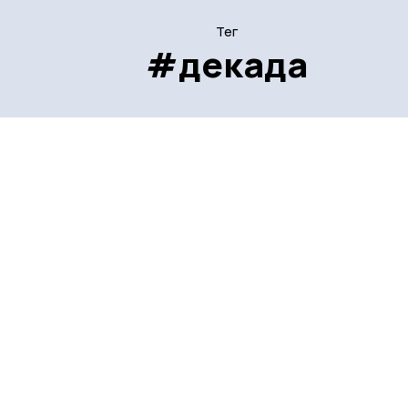
Тег
#декада