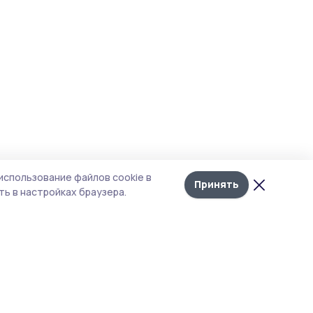
использование файлов cookie в
Принять
ь в настройках браузера.
тика конфиденциальности
т содержит сервисы, использующие
kies. Продолжая пользоваться данным
том, вы подтверждаете свое согласие на
льзование файлов cookie в соответствии с
тоящим уведомлением и Политикой
иденциальности. Использование «cookie»