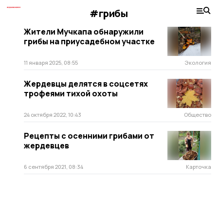
#грибы
Жители Мучкапа обнаружили
грибы на приусадебном участке
11 января 2025, 08:55
Экология
Жердевцы делятся в соцсетях
трофеями тихой охоты
24 октября 2022, 10:43
Общество
Рецепты с осенними грибами от
жердевцев
6 сентября 2021, 08:34
Карточка