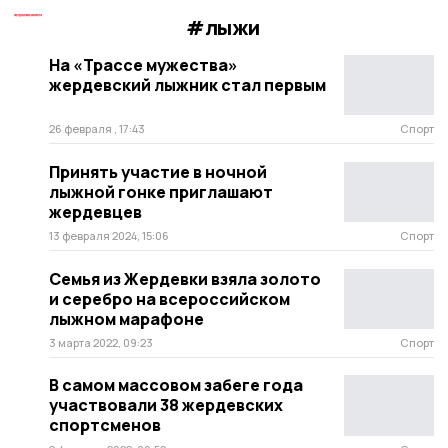
#лыжи
На «Трассе мужества»
жердевский лыжник стал первым
26 февраля , 17:43
Спорт
Принять участие в ночной
лыжной гонке приглашают
жердевцев
13 февраля 2024, 15:06
Спорт
Семья из Жердевки взяла золото
и серебро на всероссийском
лыжном марафоне
3 марта 2022, 09:23
Спорт
В самом массовом забеге года
участвовали 38 жердевских
спортсменов