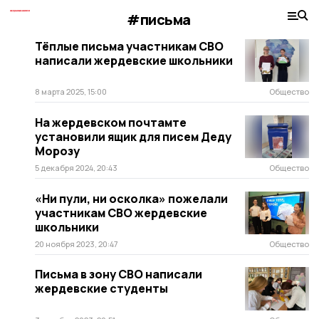
#письма
Тёплые письма участникам СВО
написали жердевские школьники
8 марта 2025, 15:00
Общество
На жердевском почтамте
установили ящик для писем Деду
Морозу
5 декабря 2024, 20:43
Общество
«Ни пули, ни осколка» пожелали
участникам СВО жердевские
школьники
20 ноября 2023, 20:47
Общество
Письма в зону СВО написали
жердевские студенты