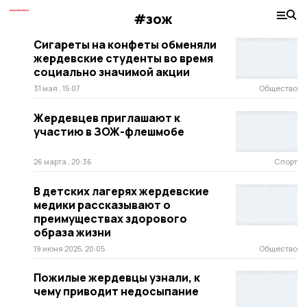
#зож
Сигареты на конфеты обменяли
жердевские студенты во время
социально значимой акции
31 мая , 15:07
Общество
Жердевцев приглашают к
участию в ЗОЖ-флешмобе
26 марта , 20:36
Спорт
В детских лагерях жердевские
медики рассказывают о
преимуществах здорового
образа жизни
19 июня 2025, 20:05
Общество
Пожилые жердевцы узнали, к
чему приводит недосыпание