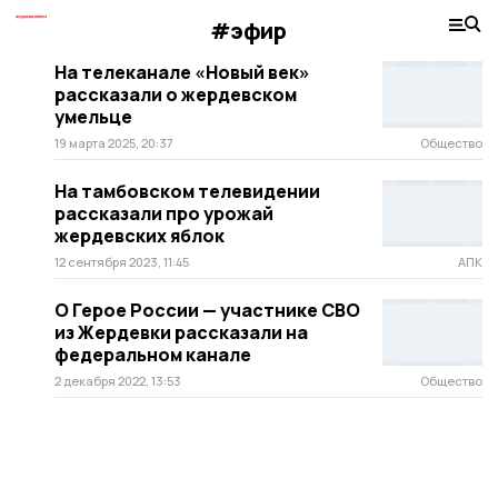
#эфир
На телеканале «Новый век»
рассказали о жердевском
умельце
19 марта 2025, 20:37
Общество
На тамбовском телевидении
рассказали про урожай
жердевских яблок
12 сентября 2023, 11:45
АПК
О Герое России — участнике СВО
из Жердевки рассказали на
федеральном канале
2 декабря 2022, 13:53
Общество