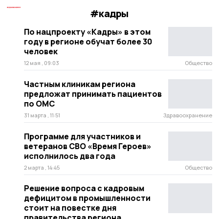
#кадры
По нацпроекту «Кадры» в этом
году в регионе обучат более 30
человек
12 мая , 09:03
Общество
Частным клиникам региона
предложат принимать пациентов
по ОМС
31 марта , 11:51
Здравоохранение
Программе для участников и
ветеранов СВО «Время Героев»
исполнилось два года
2 марта , 14:45
Общество
Решение вопроса с кадровым
дефицитом в промышленности
стоит на повестке дня
правительства региона