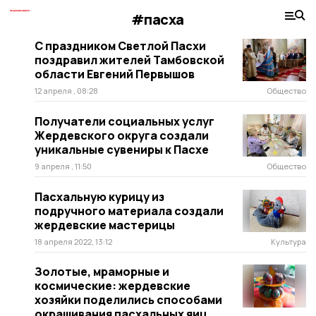
#пасха
С праздником Светлой Пасхи
поздравил жителей Тамбовской
области Евгений Первышов
12 апреля , 08:28
Общество
Получатели социальных услуг
Жердевского округа создали
уникальные сувениры к Пасхе
9 апреля , 11:50
Общество
Пасхальную курицу из
подручного материала создали
жердевские мастерицы
18 апреля 2022, 13:12
Культура
Золотые, мраморные и
космические: жердевские
хозяйки поделились способами
окрашивания пасхальных яиц