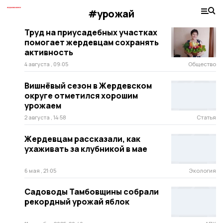
#урожай
Труд на приусадебных участках
помогает жердевцам сохранять
активность
4 августа , 09:05
Общество
Вишнёвый сезон в Жердевском
округе отметился хорошим
урожаем
2 августа , 14:58
Статья
Жердевцам рассказали, как
ухаживать за клубникой в мае
6 мая , 21:05
Экология
Садоводы Тамбовщины собрали
рекордный урожай яблок