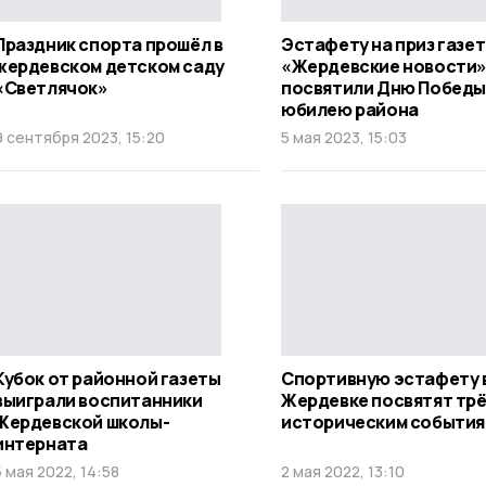
Праздник спорта прошёл в
Эстафету на приз газе
жердевском детском саду
«Жердевские новости
«Светлячок»
посвятили Дню Победы
юбилею района
9 сентября 2023, 15:20
5 мая 2023, 15:03
Кубок от районной газеты
Спортивную эстафету 
выиграли воспитанники
Жердевке посвятят тр
Жердевской школы-
историческим событи
интерната
5 мая 2022, 14:58
2 мая 2022, 13:10