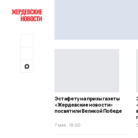
Эстафету на призы газеты
«Жердевские новости»
посвятили Великой Победе
7 мая , 18:00