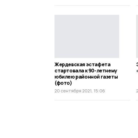
Жердевская эстафета
стартовала к 90-летнему
юбилею районной газеты
(фото)
20 сентября 2021, 15:06