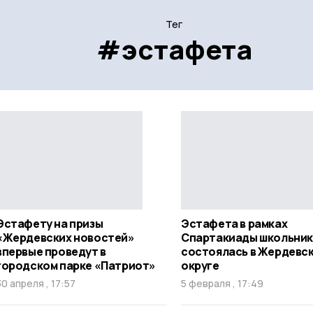
Тег
#эстафета
Эстафету на призы
Эстафета в рамках
«Жердевских новостей»
Спартакиады школьни
впервые проведут в
состоялась в Жердевс
городском парке «Патриот»
округе
30 апреля , 17:57
5 февраля , 17:49