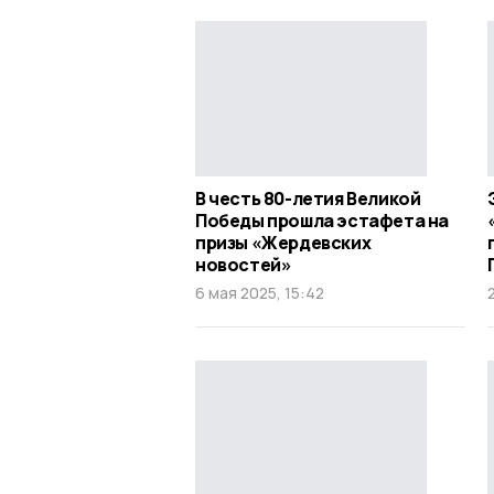
В честь 80-летия Великой
Победы прошла эстафета на
призы «Жердевских
новостей»
6 мая 2025, 15:42