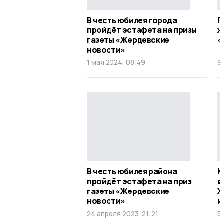
В честь юбилея города
пройдёт эстафета на призы
газеты «Жердевские
новости»
1 мая 2024, 08:49
В честь юбилея района
пройдёт эстафета на приз
газеты «Жердевские
новости»
24 апреля 2023, 21:21