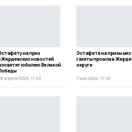
Эстафету на приз
Эстафета на призы ме
«Жердевских новостей
газеты прошла в Жерд
посвятят юбилею Великой
округе
Победы
28 апреля 2025, 11:43
7 мая 2024, 17:45